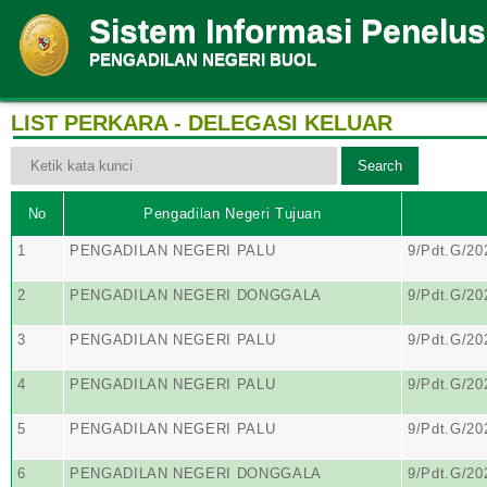
Sistem Informasi Penelu
PENGADILAN NEGERI BUOL
LIST PERKARA - DELEGASI KELUAR
No
Pengadilan Negeri Tujuan
1
PENGADILAN NEGERI PALU
9/Pdt.G/20
2
PENGADILAN NEGERI DONGGALA
9/Pdt.G/20
3
PENGADILAN NEGERI PALU
9/Pdt.G/20
4
PENGADILAN NEGERI PALU
9/Pdt.G/20
5
PENGADILAN NEGERI PALU
9/Pdt.G/20
6
PENGADILAN NEGERI DONGGALA
9/Pdt.G/20