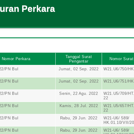
suran Perkara
Tanggal Surat
Nomor Perkara
Nomor Surat
Pengantar
22/PN Bul
Jumat, 02 Sep. 2022
W21.U6/750/HK
22/PN Bul
Jumat, 02 Sep. 2022
W21,U6/751/HK
22/PN Bul
Senin, 22 Agu. 2022
W21.U5/709/HT.
22
22/PN Bul
Kamis, 28 Jul. 2022
W21.U5/657/HT.
22
22/PN Bul
Rabu, 29 Jun. 2022
W21-U6/ 589/
HK.01.10/VII/2
22/PN Bul
Rabu, 29 Jun. 2022
W21-U6/ 589/