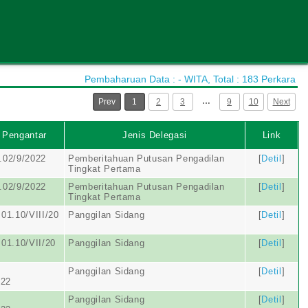
Pembaharuan Data : - WITA, Total : 183 Perkara
…
Prev
1
2
3
9
10
Next
 Pengantar
Jenis Delegasi
Link
.02/9/2022
Pemberitahuan Putusan Pengadilan
[
Detil
]
Tingkat Pertama
.02/9/2022
Pemberitahuan Putusan Pengadilan
[
Detil
]
Tingkat Pertama
01.10/VIII/20
Panggilan Sidang
[
Detil
]
01.10/VII/20
Panggilan Sidang
[
Detil
]
Panggilan Sidang
[
Detil
]
022
Panggilan Sidang
[
Detil
]