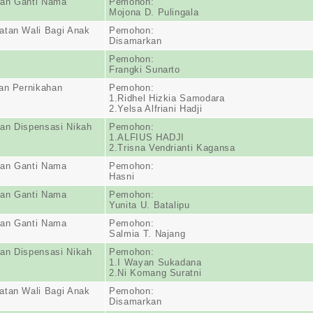
an Ganti Nama
Pemohon:
Mojona D. Pulingala
atan Wali Bagi Anak
Pemohon:
Disamarkan
Pemohon:
Frangki Sunarto
an Pernikahan
Pemohon:
1.Ridhel Hizkia Samodara
2.Yelsa Alfriani Hadji
an Dispensasi Nikah
Pemohon:
1.ALFIUS HADJI
2.Trisna Vendrianti Kagansa
an Ganti Nama
Pemohon:
Hasni
an Ganti Nama
Pemohon:
Yunita U. Batalipu
an Ganti Nama
Pemohon:
Salmia T. Najang
an Dispensasi Nikah
Pemohon:
1.I Wayan Sukadana
2.Ni Komang Suratni
atan Wali Bagi Anak
Pemohon:
Disamarkan