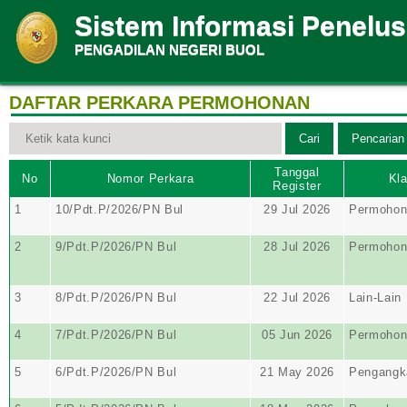
Sistem Informasi Penelu
PENGADILAN NEGERI BUOL
DAFTAR PERKARA PERMOHONAN
Tanggal
No
Nomor Perkara
Kla
Register
1
10/Pdt.P/2026/PN Bul
29 Jul 2026
Permohon
2
9/Pdt.P/2026/PN Bul
28 Jul 2026
Permohon
3
8/Pdt.P/2026/PN Bul
22 Jul 2026
Lain-Lain
4
7/Pdt.P/2026/PN Bul
05 Jun 2026
Permohon
5
6/Pdt.P/2026/PN Bul
21 May 2026
Pengangk