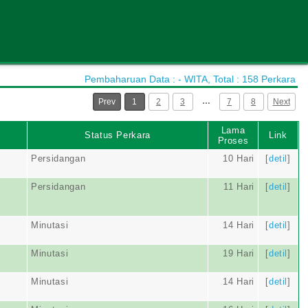
Pembaharuan Data : - WITA, Total : 158 Perkara
…
Prev
1
2
3
7
8
Next
Lama
Status Perkara
Link
Proses
Persidangan
10 Hari
[
detil
]
Persidangan
11 Hari
[
detil
]
Minutasi
14 Hari
[
detil
]
Minutasi
19 Hari
[
detil
]
Minutasi
14 Hari
[
detil
]