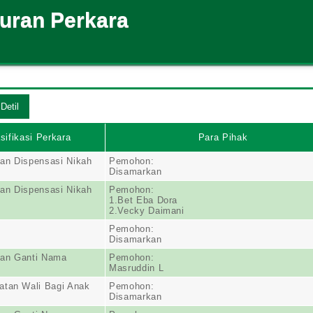
suran Perkara
sifikasi Perkara
Para Pihak
an Dispensasi Nikah
Pemohon:
Disamarkan
an Dispensasi Nikah
Pemohon:
1.Bet Eba Dora
2.Vecky Daimani
Pemohon:
Disamarkan
an Ganti Nama
Pemohon:
Masruddin L
atan Wali Bagi Anak
Pemohon:
Disamarkan