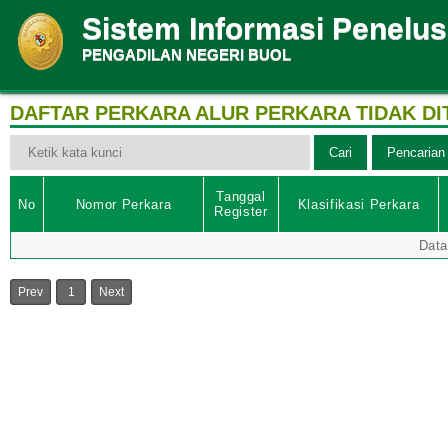
Sistem Informasi Penelu
PENGADILAN NEGERI BUOL
DAFTAR PERKARA ALUR PERKARA TIDAK D
Tanggal
No
Nomor Perkara
Klasifikasi Perkara
Register
Data
Prev
1
Next