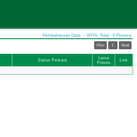
Pembaharuan Data : - WITA, Total : 0 Perkara
Prev
1
Next
Lama
Status Perkara
Link
Proses