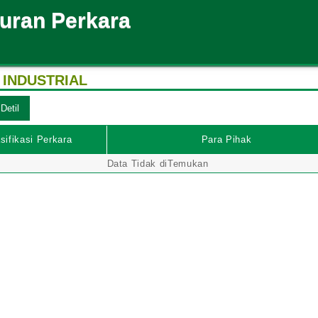
suran Perkara
INDUSTRIAL
sifikasi Perkara
Para Pihak
Data Tidak diTemukan