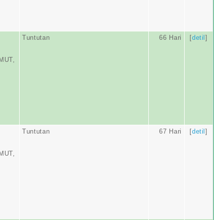
N
Tuntutan
66 Hari
[
detil
]
MUT,
Tuntutan
67 Hari
[
detil
]
MUT,