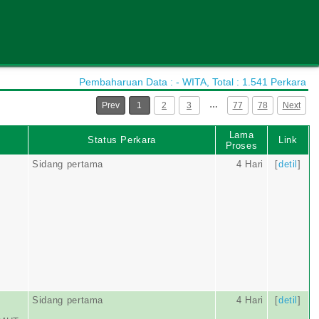
Pembaharuan Data : - WITA, Total : 1.541 Perkara
…
Prev
1
2
3
77
78
Next
Lama
Status Perkara
Link
Proses
Sidang pertama
4 Hari
[
detil
]
Sidang pertama
4 Hari
[
detil
]