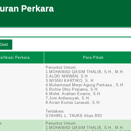
suran Perkara
sifikasi Perkara
Para Pihak
Penuntut Umum:
1.MOHAMAD QASIM THALIB, S.H., M.H.
2.ALDO NIRWAN, S.H
3.WISNU KARTIKO, S. H
4.Muhammad Merpi Agung Perkasa , S.H.
5.Richie Dhio Pratama, S.H.
6.Mohd. Araihan Enanie, S.H.
7.Joni Ardiansyah, S.H.
8.Avian Kurnia Larasati, S.H.
Terdakwa:
SYAHRIL L. TAUKE Alias RIO
s
Penuntut Umum:
1.MOHAMAD QASIM THALIB, S.H., M.H.