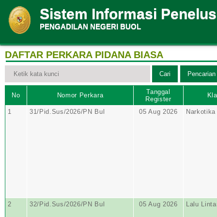
Sistem Informasi Penelu
PENGADILAN NEGERI BUOL
DAFTAR PERKARA PIDANA BIASA
Tanggal
No
Nomor Perkara
Kla
Register
1
31/Pid.Sus/2026/PN Bul
05 Aug 2026
Narkotika
2
32/Pid.Sus/2026/PN Bul
05 Aug 2026
Lalu Linta