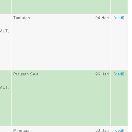
Tuntutan
94 Hari
[
detil
]
MUT,
Putusan Sela
96 Hari
[
detil
]
MUT,
Minutasi
33 Hari
[
detil
]