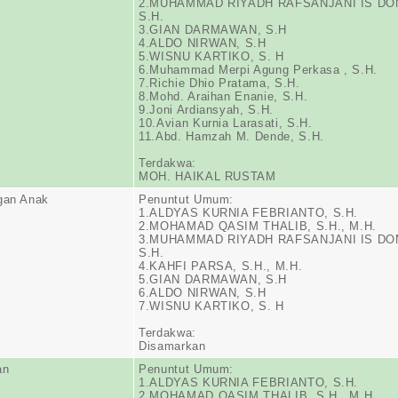
2.MUHAMMAD RIYADH RAFSANJANI IS DO
S.H.
3.GIAN DARMAWAN, S.H
4.ALDO NIRWAN, S.H
5.WISNU KARTIKO, S. H
6.Muhammad Merpi Agung Perkasa , S.H.
7.Richie Dhio Pratama, S.H.
8.Mohd. Araihan Enanie, S.H.
9.Joni Ardiansyah, S.H.
10.Avian Kurnia Larasati, S.H.
11.Abd. Hamzah M. Dende, S.H.
Terdakwa:
MOH. HAIKAL RUSTAM
gan Anak
Penuntut Umum:
1.ALDYAS KURNIA FEBRIANTO, S.H.
2.MOHAMAD QASIM THALIB, S.H., M.H.
3.MUHAMMAD RIYADH RAFSANJANI IS DO
S.H.
4.KAHFI PARSA, S.H., M.H.
5.GIAN DARMAWAN, S.H
6.ALDO NIRWAN, S.H
7.WISNU KARTIKO, S. H
Terdakwa:
Disamarkan
an
Penuntut Umum:
1.ALDYAS KURNIA FEBRIANTO, S.H.
2.MOHAMAD QASIM THALIB, S.H., M.H.