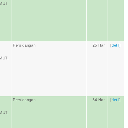
MUT,
Persidangan
25 Hari
[
detil
]
MUT,
Persidangan
34 Hari
[
detil
]
MUT,