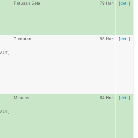
Putusan Sela
79 Hari
[
detil
]
Tuntutan
88 Hari
[
detil
]
MUT,
Minutasi
64 Hari
[
detil
]
MUT,