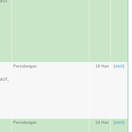
MUT,
Persidangan
18 Hari
[
detil
]
MUT,
Persidangan
24 Hari
[
detil
]