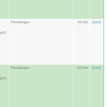
Persidangan
34 Hari
[
detil
]
MUT,
Persidangan
34 Hari
[
detil
]
MUT,