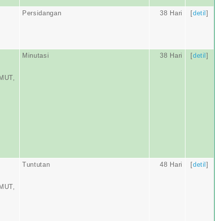
Persidangan
38 Hari
[
detil
]
Minutasi
38 Hari
[
detil
]
MUT,
Tuntutan
48 Hari
[
detil
]
MUT,