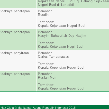
Kejaksaan Negeri Buol Cq. Cabang Kejaksaa
Negeri Buol di Lokodidi
tidaknya penetapan
Pemohon:
Rusdin
Termohon:
Kepala Kejaksaan Negeri Buol
tidaknya penetapan
Pemohon:
Hasyim Baharullah Day Hasjim
Termohon:
Kepala Kejaksaan Negri Buol
tidaknya penyitaan
Pemohon:
Carles Tampanawas
Termohon:
Kepala Kepolisian Resor Buol
tidaknya penetapan
Pemohon:
Ruslan Moin
Termohon:
Kepala Kepolisian Resor Buol
Hak Cipta © Mahkamah Agung Republik Indonesia 2015