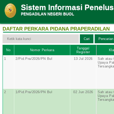
Sistem Informasi Penelu
PENGADILAN NEGERI BUOL
DAFTAR PERKARA PIDANA PRAPERADILAN
Tanggal
No
Nomor Perkara
Kla
Register
1
2/Pid.Pra/2026/PN Bul
13 Jul 2026
Sah atau 
Upaya Pa
Tersangk
2
1/Pid.Pra/2026/PN Bul
02 Jun 2026
Sah atau 
Upaya Pa
Tersangk