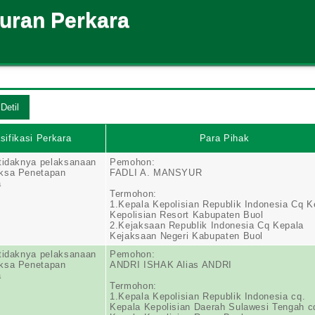
suran Perkara
sifikasi Perkara
Para Pihak
tidaknya pelaksanaan
Pemohon:
ksa Penetapan
FADLI A. MANSYUR
a
Termohon:
1.Kepala Kepolisian Republik Indonesia Cq K
Kepolisian Resort Kabupaten Buol
2.Kejaksaan Republik Indonesia Cq Kepala
Kejaksaan Negeri Kabupaten Buol
tidaknya pelaksanaan
Pemohon:
ksa Penetapan
ANDRI ISHAK Alias ANDRI
a
Termohon:
1.Kepala Kepolisian Republik Indonesia cq.
Kepala Kepolisian Daerah Sulawesi Tengah c