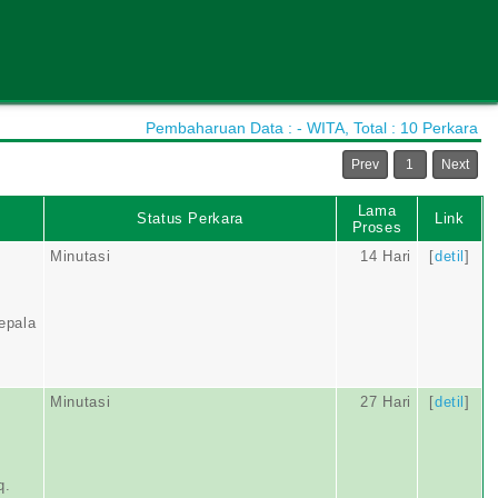
Pembaharuan Data : - WITA, Total : 10 Perkara
Prev
1
Next
Lama
Status Perkara
Link
Proses
Minutasi
14 Hari
[
detil
]
epala
Minutasi
27 Hari
[
detil
]
q.