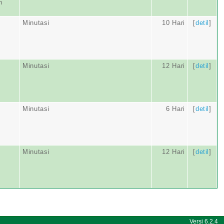
n
Minutasi
10 Hari
[
detil
]
Minutasi
12 Hari
[
detil
]
Minutasi
6 Hari
[
detil
]
Minutasi
12 Hari
[
detil
]
Versi 6.2.4