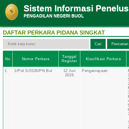
Sistem Informasi Penelu
PENGADILAN NEGERI BUOL
DAFTAR PERKARA PIDANA SINGKAT
Tanggal
No
Nomor Perkara
Klasifikasi Perkara
Register
1
1/Pid.S/2026/PN Bul
12 Jun
Penganiayaan
2026