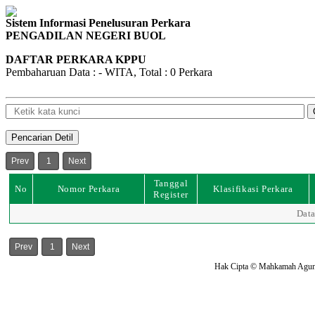
Sistem Informasi Penelusuran Perkara
PENGADILAN NEGERI BUOL
DAFTAR PERKARA KPPU
Pembaharuan Data : - WITA, Total : 0 Perkara
Prev
1
Next
Tanggal
No
Nomor Perkara
Klasifikasi Perkara
Register
Dat
Prev
1
Next
Hak Cipta © Mahkamah Agung