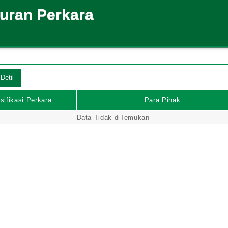
suran Perkara
sifikasi Perkara
Para Pihak
Data Tidak diTemukan