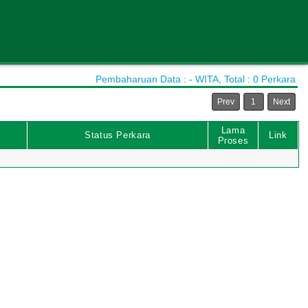
Pembaharuan Data : - WITA, Total : 0 Perkara
Prev
1
Next
Lama
Status Perkara
Link
Proses