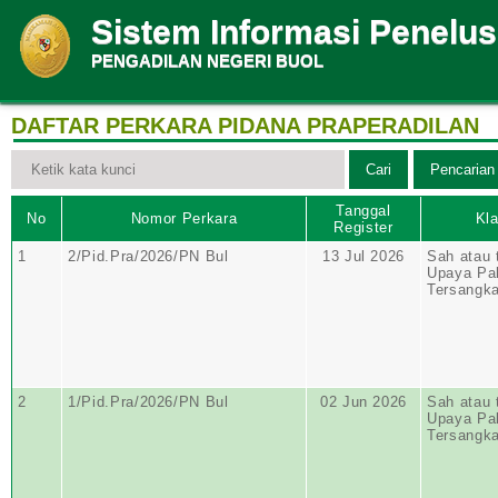
Sistem Informasi Penelu
PENGADILAN NEGERI BUOL
DAFTAR PERKARA PIDANA PRAPERADILAN
Tanggal
No
Nomor Perkara
Kla
Register
1
2/Pid.Pra/2026/PN Bul
13 Jul 2026
Sah atau 
Upaya Pa
Tersangk
2
1/Pid.Pra/2026/PN Bul
02 Jun 2026
Sah atau 
Upaya Pa
Tersangk