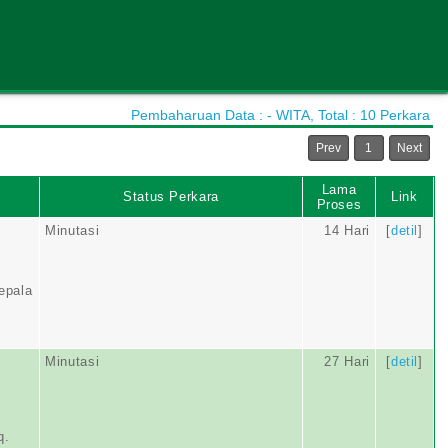
Pembaharuan Data : - WITA, Total : 10 Perkara
Prev
1
Next
Lama
Status Perkara
Link
Proses
Minutasi
14 Hari
[
detil
]
epala
Minutasi
27 Hari
[
detil
]
q.