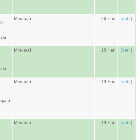
Minutasi
26 Hari
[
detil
]
PI
ala
Minutasi
18 Hari
[
detil
]
ala
Minutasi
19 Hari
[
detil
]
epala
Minutasi
19 Hari
[
detil
]