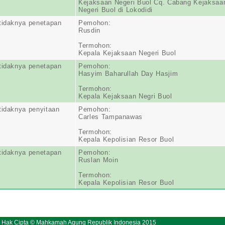
Kejaksaan Negeri Buol Cq. Cabang Kejaksaa
Negeri Buol di Lokodidi
tidaknya penetapan
Pemohon:
Rusdin
Termohon:
Kepala Kejaksaan Negeri Buol
tidaknya penetapan
Pemohon:
Hasyim Baharullah Day Hasjim
Termohon:
Kepala Kejaksaan Negri Buol
tidaknya penyitaan
Pemohon:
Carles Tampanawas
Termohon:
Kepala Kepolisian Resor Buol
tidaknya penetapan
Pemohon:
Ruslan Moin
Termohon:
Kepala Kepolisian Resor Buol
Hak Cipta © Mahkamah Agung Republik Indonesia 2015