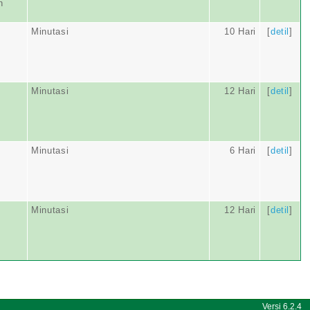
n
Minutasi
10 Hari
[
detil
]
Minutasi
12 Hari
[
detil
]
Minutasi
6 Hari
[
detil
]
Minutasi
12 Hari
[
detil
]
Versi 6.2.4