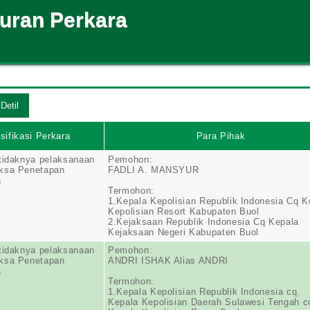
suran Perkara
sifikasi Perkara
Para Pihak
tidaknya pelaksanaan
Pemohon:
ksa Penetapan
FADLI A. MANSYUR
a
Termohon:
1.Kepala Kepolisian Republik Indonesia Cq K
Kepolisian Resort Kabupaten Buol
2.Kejaksaan Republik Indonesia Cq Kepala
Kejaksaan Negeri Kabupaten Buol
tidaknya pelaksanaan
Pemohon:
ksa Penetapan
ANDRI ISHAK Alias ANDRI
a
Termohon:
1.Kepala Kepolisian Republik Indonesia cq.
Kepala Kepolisian Daerah Sulawesi Tengah c